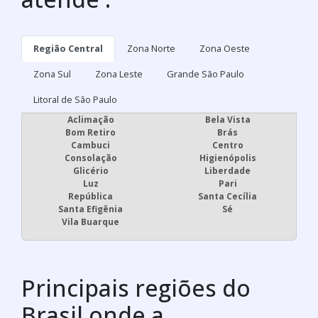
Região Central
Zona Norte
Zona Oeste
Zona Sul
Zona Leste
Grande São Paulo
Litoral de São Paulo
Aclimação
Bela Vista
Bom Retiro
Brás
Cambuci
Centro
Consolação
Higienópolis
Glicério
Liberdade
Luz
Pari
República
Santa Cecília
Santa Efigênia
Sé
Vila Buarque
Principais regiões do
Brasil onde a