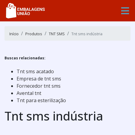
Início
Produtos
TNT SMS
Tnt sms indústria
Buscas relacionadas:
Tnt sms acatado
Empresa de tnt sms
Fornecedor tnt sms
Avental tnt
Tnt para esterilização
Tnt sms indústria